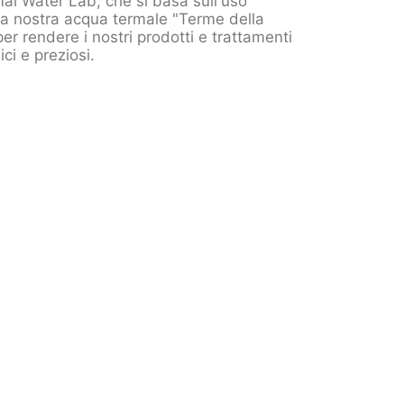
l Water Lab, che si basa sull'uso
la nostra acqua termale "Terme della
per rendere i nostri prodotti e trattamenti
ci e preziosi.