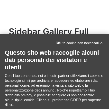
Sidebar Gallery Full
Layout
Rifiuta cookie non necessari ✕
Questo sito web raccoglie alcuni
Leverage agile frameworks to provide a robust
dati personali dei visitatori e
synopsis for high level of overviews, iterative
utenti
approaches to corporate strategy foster
collaborative thinking to further the overall value
Con il tuo consenso, noi e i nostri partner utilizziamo i cookie e
proposition, at the end of the day, organically grow
tecnologie simili per archiviare, accedere ed elaborare i dati
personali come, ad esempio, la visita al sito web o la
the world view of disruptive innovation via workplace
personalizzazione degli annunci. Poiché rispettiamo il tuo
diversity and empowerment.
diritto alla privacy, è possibile scegliere di non consentire
alcuni tipi di cookie. Clicca su preferenze GDPR per saperne
di più.