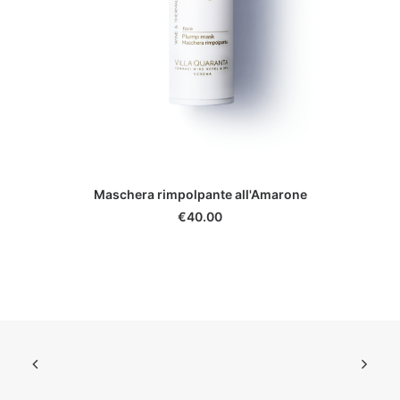
ADD TO CART
Maschera rimpolpante all'Amarone
€
40.00