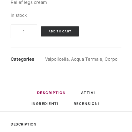
Relief legs cream
In stock
Crema
ADD TO CART
gambe
leggere
al
Valpolicella
Categories
Valpolicella
,
Acqua Termale
,
Corpo
quantity
DESCRIPTION
ATTIVI
INGREDIENTI
RECENSIONI 
DESCRIPTION