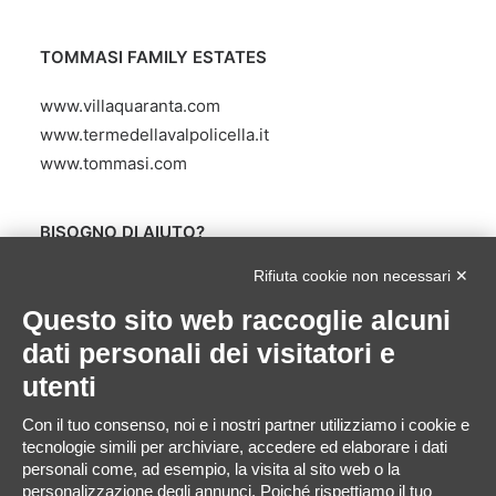
TOMMASI FAMILY ESTATES
www.villaquaranta.com
www.termedellavalpolicella.it
www.tommasi.com
BISOGNO DI AIUTO?
Rifiuta cookie non necessari ✕
Servizio Clienti
scrivendo a
Questo sito web raccoglie alcuni
servizioclienti@villaquarantashop.com
dati personali dei visitatori e
utenti
Con il tuo consenso, noi e i nostri partner utilizziamo i cookie e
Villa Quaranta Park Srl P.IVA 01283500237 REA VR
tecnologie simili per archiviare, accedere ed elaborare i dati
personali come, ad esempio, la visita al sito web o la
0171865 C.S. 105.000 Euro
personalizzazione degli annunci. Poiché rispettiamo il tuo