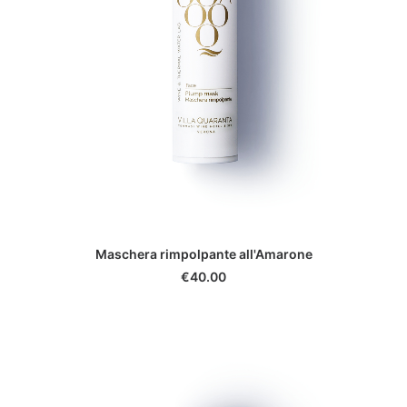
ADD TO CART
Maschera rimpolpante all'Amarone
€
40.00