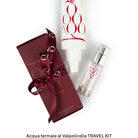
ADD TO CART
Acqua termale al Valpolicella TRAVEL KIT