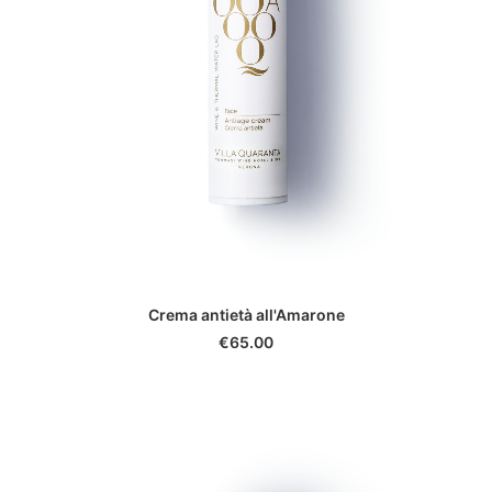
ADD TO CART
Crema antietà all'Amarone
€
65.00