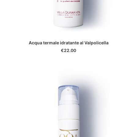
ADD TO CART
Acqua termale idratante al Valpolicella
€
22.00