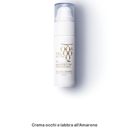
ADD TO CART
Crema occhi e labbra all'Amarone