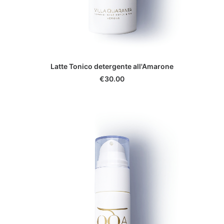
ADD TO CART
Latte Tonico detergente all'Amarone
€
30.00