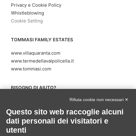
Privacy e Cookie Policy
Whistleblowing
Cookie Setting
TOMMASI FAMILY ESTATES
www.villaquaranta.com
www.termedellavalpolicella.it
www.tommasi.com
BISOGNO DI AIUTO?
Rifiuta cookie non necessari ✕
Servizio Clienti
scrivendo a
Questo sito web raccoglie alcuni
servizioclienti@villaquarantashop.com
dati personali dei visitatori e
utenti