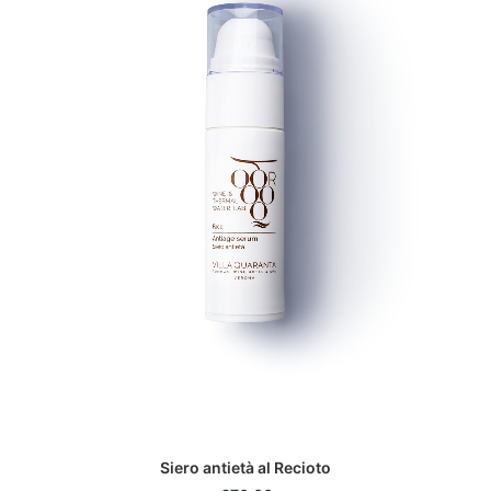
ADD TO CART
Siero antietà al Recioto